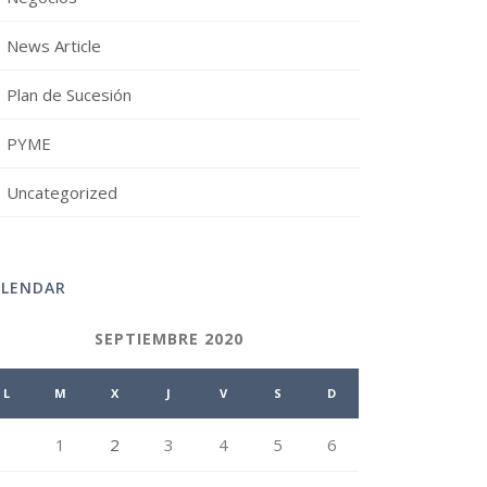
News Article
Plan de Sucesión
PYME
Uncategorized
ALENDAR
SEPTIEMBRE 2020
L
M
X
J
V
S
D
1
2
3
4
5
6