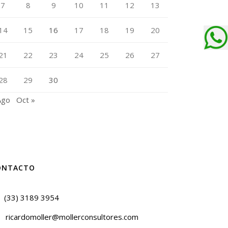
7
8
9
10
11
12
13
14
15
16
17
18
19
20
21
22
23
24
25
26
27
28
29
30
Ago
Oct »
ONTACTO
(33) 3189 3954
ricardomoller@mollerconsultores.com