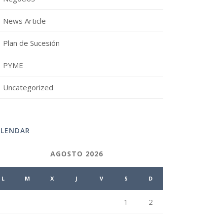
News Article
Plan de Sucesión
PYME
Uncategorized
ALENDAR
AGOSTO 2026
L
M
X
J
V
S
D
1
2