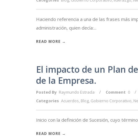
Categories
Blog
,
Gobierno Corporativo
,
liderazgo
,
Ne
Haciendo referencia a una de las frases más im
administración, quien decía:...
READ MORE →
El impacto de un Plan d
de la Empresa.
/
/
Posted By
Raymundo Estrada
Comment
0
Categories
Acuerdos
,
Blog
,
Gobierno Corporativo
,
Ne
Inicio con la definición de Sucesión, cuyo término 
READ MORE →