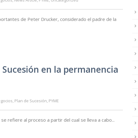
gocios
,
News Article
,
PYME
,
Uncategorized
portantes de Peter Drucker, considerado el padre de la
e Sucesión en la permanencia
gocios
,
Plan de Sucesión
,
PYME
se refiere al proceso a partir del cual se lleva a cabo...