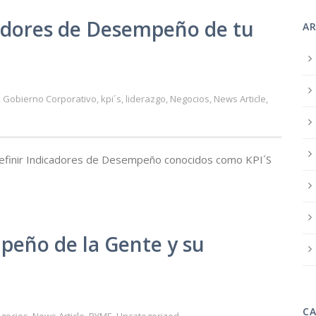
icadores de Desempeño de tu
A
,
Gobierno Corporativo
,
kpi´s
,
liderazgo
,
Negocios
,
News Article
,
efinir Indicadores de Desempeño conocidos como KPI´S
peño de la Gente y su
C